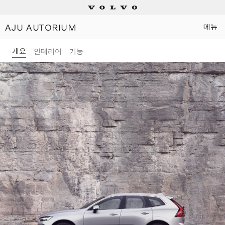
AJU AUTORIUM
메뉴
Electric
개요
인테리어
기능
Plug-in hybrids
Mild hybrids
상담/시승신청
세일즈 컨설턴트
전시장 찾기
이벤트