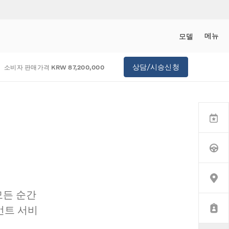
메뉴
모델
상담/시승신청
상담/시승신청
세일즈 컨설턴트
소비자 판매가격
KRW 87,200,000
전시장 찾기
이벤트
서비스
AJU AUTORIUM
모든 순간
먼트 서비